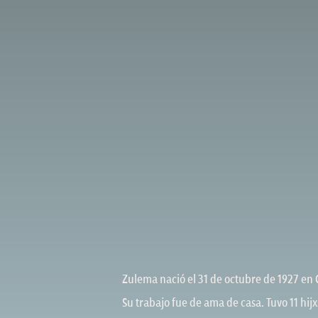
Zulema nació el 31 de octubre de 1927 en 
Su trabajo fue de ama de casa. Tuvo 11 hijx