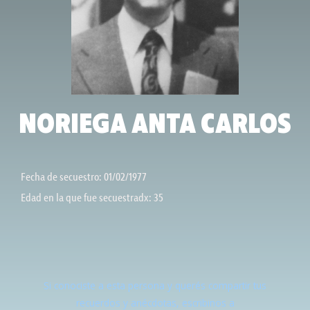
NORIEGA ANTA CARLOS
Fecha de secuestro: 01/02/1977
Edad en la que fue secuestradx: 35
Si conociste a esta persona y querés compartir tus
recuerdos y anécdotas, escribinos a