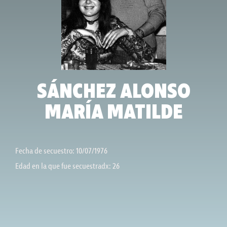
SÁNCHEZ ALONSO
MARÍA MATILDE
Fecha de secuestro: 10/07/1976
Edad en la que fue secuestradx: 26